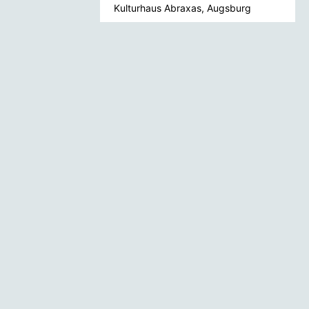
Kulturhaus Abraxas, Augsburg
19.09.2026
Ticket kaufen
CLOWNS RATATUI -
CLOWNTHEATER FÜR DIE
GANZE FAMILIE (AB 4
JAHREN)
Galli Theater, Backnang
19. - 20.09.2026
Ausverkauft
HEAVY SAURUS - METAL
TOUR 2026