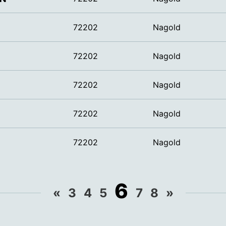
72202
Nagold
72202
Nagold
72202
Nagold
72202
Nagold
72202
Nagold
6
«
3
4
5
7
8
»
Previous
Next