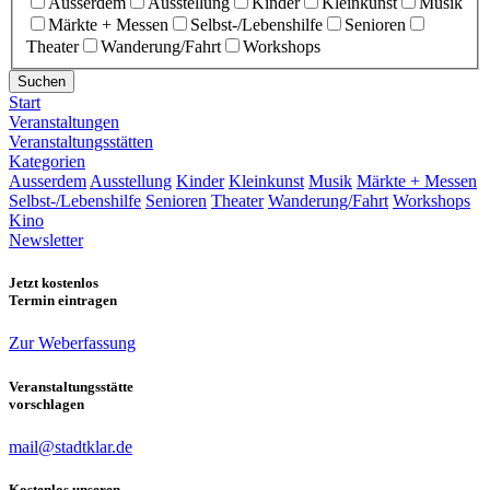
Ausserdem
Ausstellung
Kinder
Kleinkunst
Musik
Märkte + Messen
Selbst-/Lebenshilfe
Senioren
Theater
Wanderung/Fahrt
Workshops
Suchen
Start
Veranstaltungen
Veranstaltungsstätten
Kategorien
Ausserdem
Ausstellung
Kinder
Kleinkunst
Musik
Märkte + Messen
Selbst-/Lebenshilfe
Senioren
Theater
Wanderung/Fahrt
Workshops
Kino
Newsletter
Jetzt kostenlos
Termin eintragen
Zur Weberfassung
Veranstaltungsstätte
vorschlagen
mail@stadtklar.de
Kostenlos unseren