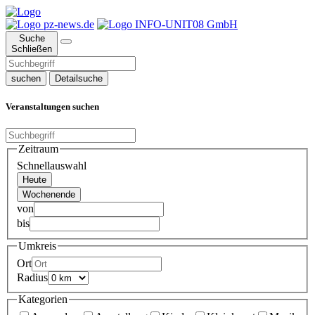
Suche
Schließen
suchen
Detailsuche
Veranstaltungen suchen
Zeitraum
Schnellauswahl
Heute
Wochenende
von
bis
Umkreis
Ort
Radius
Kategorien