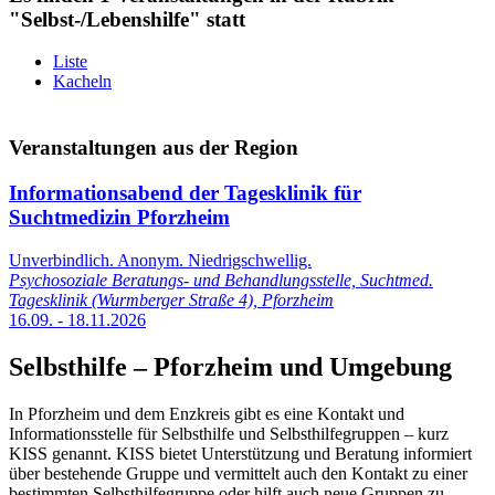
"Selbst-/Lebenshilfe" statt
Liste
Kacheln
Veranstaltungen aus der Region
Informationsabend der Tagesklinik für
Suchtmedizin Pforzheim
Unverbindlich. Anonym. Niedrigschwellig.
Psychosoziale Beratungs- und Behandlungsstelle, Suchtmed.
Tagesklinik (Wurmberger Straße 4), Pforzheim
16.09. - 18.11.2026
Selbsthilfe – Pforzheim und Umgebung
In Pforzheim und dem Enzkreis gibt es eine Kontakt und
Informationsstelle für Selbsthilfe und Selbsthilfegruppen – kurz
KISS genannt. KISS bietet Unterstützung und Beratung informiert
über bestehende Gruppe und vermittelt auch den Kontakt zu einer
bestimmten Selbsthilfegruppe oder hilft auch neue Gruppen zu