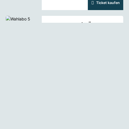
Ticket kaufen
WAHLABO 5 (WÄHLEN SIE
5 VERANSTALTUNGEN UND
ERHALTEN SIE 50 %
RABATT AUF DEN
GESAMTPREIS)
Holzhausenschlösschen, Frankfurt
am Main
08.12.2022 - 10.09.2030
Ticket kaufen
WAHLABO 3 (WÄHLEN SIE
3 VERANSTALTUNGEN UND
ERHALTEN SIE 30 %
RABATT AUF DEN