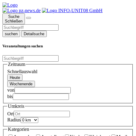
Suche
Schließen
suchen
Detailsuche
Veranstaltungen suchen
Zeitraum
Schnellauswahl
Heute
Wochenende
von
bis
Umkreis
Ort
Radius
Kategorien