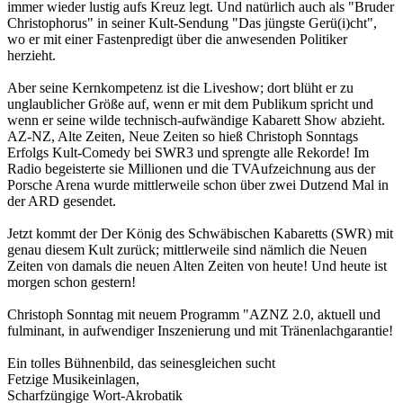
immer wieder lustig aufs Kreuz legt. Und natürlich auch als "Bruder
Christophorus" in seiner Kult-Sendung "Das jüngste Gerü(i)cht",
wo er mit einer Fastenpredigt über die anwesenden Politiker
herzieht.
Aber seine Kernkompetenz ist die Liveshow; dort blüht er zu
unglaublicher Größe auf, wenn er mit dem Publikum spricht und
wenn er seine wilde technisch-aufwändige Kabarett Show abzieht.
AZ-NZ, Alte Zeiten, Neue Zeiten so hieß Christoph Sonntags
Erfolgs Kult-Comedy bei SWR3 und sprengte alle Rekorde! Im
Radio begeisterte sie Millionen und die TVAufzeichnung aus der
Porsche Arena wurde mittlerweile schon über zwei Dutzend Mal in
der ARD gesendet.
Jetzt kommt der Der König des Schwäbischen Kabaretts (SWR) mit
genau diesem Kult zurück; mittlerweile sind nämlich die Neuen
Zeiten von damals die neuen Alten Zeiten von heute! Und heute ist
morgen schon gestern!
Christoph Sonntag mit neuem Programm "AZNZ 2.0, aktuell und
fulminant, in aufwendiger Inszenierung und mit Tränenlachgarantie!
Ein tolles Bühnenbild, das seinesgleichen sucht
Fetzige Musikeinlagen,
Scharfzüngige Wort-Akrobatik