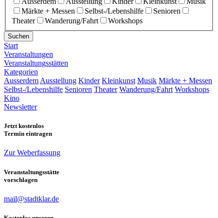
Ausserdem
Ausstellung
Kinder
Kleinkunst
Musik
Märkte + Messen
Selbst-/Lebenshilfe
Senioren
Theater
Wanderung/Fahrt
Workshops
Suchen
Start
Veranstaltungen
Veranstaltungsstätten
Kategorien
Ausserdem
Ausstellung
Kinder
Kleinkunst
Musik
Märkte + Messen
Selbst-/Lebenshilfe
Senioren
Theater
Wanderung/Fahrt
Workshops
Kino
Newsletter
Jetzt kostenlos
Termin eintragen
Zur Weberfassung
Veranstaltungsstätte
vorschlagen
mail@stadtklar.de
Kostenlos unseren