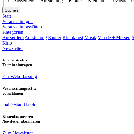
Ausserdem
Ausstellung
Kinder
Kleinkunst
Musik
Suchen
Start
Veranstaltungen
Veranstaltungsstätten
Kategorien
Ausserdem
Ausstellung
Kinder
Kleinkunst
Musik
Märkte + Messen
S
Kino
Newsletter
Jetzt kostenlos
Termin eintragen
Zur Weberfassung
Veranstaltungsstätte
vorschlagen
mail@stadtklar.de
Kostenlos unseren
Newsletter abonnieren
Zum Newsletter