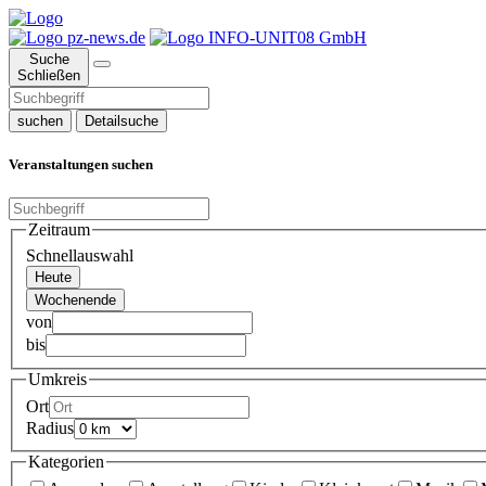
Suche
Schließen
suchen
Detailsuche
Veranstaltungen suchen
Zeitraum
Schnellauswahl
Heute
Wochenende
von
bis
Umkreis
Ort
Radius
Kategorien