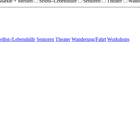
Märkte + Messen
Selbst-/Lebenshilfe
Senioren
Theater
Wande
elbst-/Lebenshilfe
Senioren
Theater
Wanderung/Fahrt
Workshops