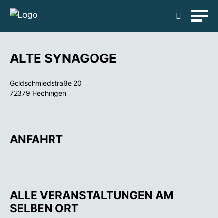
Kleinkunst
Musik
Märkte + Messen
Detailsuche
Stadtklar 2.0
Selbst-/Lebenshilfe
Senioren
Theater
ALTE SYNAGOGE
Was ist neu?
Wanderung/Fahrt
Workshops
Goldschmiedstraße 20
72379 Hechingen
Suchen
ANFAHRT
ALLE VERANSTALTUNGEN AM
SELBEN ORT