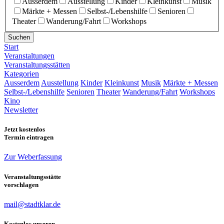
Ausserdem
Ausstellung
Kinder
Kleinkunst
Musik
Märkte + Messen
Selbst-/Lebenshilfe
Senioren
Theater
Wanderung/Fahrt
Workshops
Suchen
Start
Veranstaltungen
Veranstaltungsstätten
Kategorien
Ausserdem
Ausstellung
Kinder
Kleinkunst
Musik
Märkte + Messen
Selbst-/Lebenshilfe
Senioren
Theater
Wanderung/Fahrt
Workshops
Kino
Newsletter
Jetzt kostenlos
Termin eintragen
Zur Weberfassung
Veranstaltungsstätte
vorschlagen
mail@stadtklar.de
Kostenlos unseren