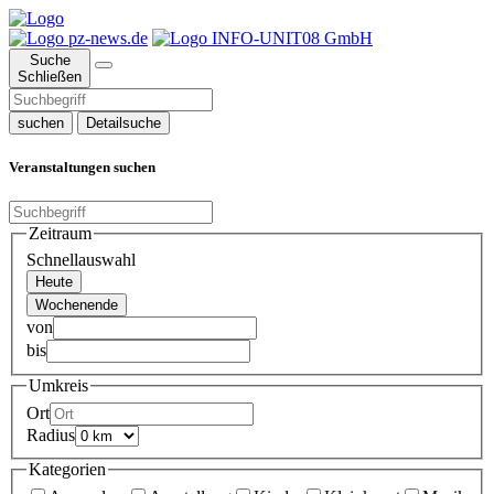
Suche
Schließen
suchen
Detailsuche
Veranstaltungen suchen
Zeitraum
Schnellauswahl
Heute
Wochenende
von
bis
Umkreis
Ort
Radius
Kategorien