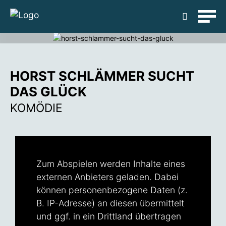
Detailsuche
HORST SCHLÄMMER SUCHT
DAS GLÜCK
KOMÖDIE
Zum Abspielen werden Inhalte eines
externen Anbieters geladen. Dabei
können personenbezogene Daten (z.
B. IP-Adresse) an diesen übermittelt
und ggf. in ein Drittland übertragen