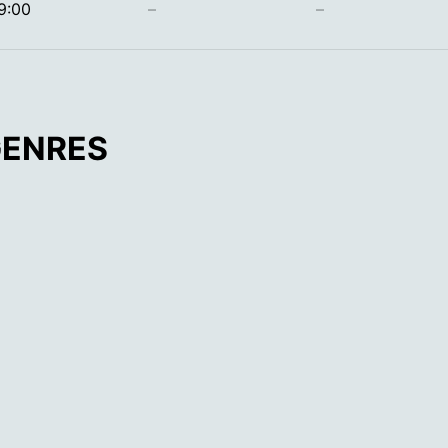
9:00
–
–
GENRES