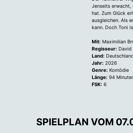
Jenseits erwacht, s
hat. Zum Glück er
ausgleichen. Als e
kann. Doch Toni i
Mit:
Maximilian Br
Regisseur:
David 
Land:
Deutschlan
Jahr:
2026
Genre:
Komödie
Länge:
94 Minute
FSK:
6
SPIELPLAN VOM 07.0