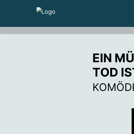
EIN M
TOD I
KOMÖDI