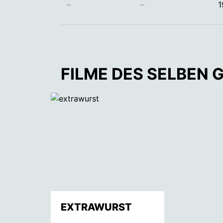
–
–
1
FILME DES SELBEN 
EXTRAWURST