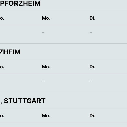
 PFORZHEIM
o.
Mo.
Di.
–
–
ZHEIM
o.
Mo.
Di.
–
–
, STUTTGART
o.
Mo.
Di.