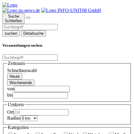
Suche
Schließen
suchen
Detailsuche
Veranstaltungen suchen
Zeitraum
Schnellauswahl
Heute
Wochenende
von
bis
Umkreis
Ort
Radius
Kategorien