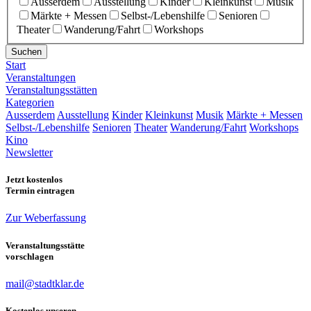
Ausserdem
Ausstellung
Kinder
Kleinkunst
Musik
Märkte + Messen
Selbst-/Lebenshilfe
Senioren
Theater
Wanderung/Fahrt
Workshops
Suchen
Start
Veranstaltungen
Veranstaltungsstätten
Kategorien
Ausserdem
Ausstellung
Kinder
Kleinkunst
Musik
Märkte + Messen
Selbst-/Lebenshilfe
Senioren
Theater
Wanderung/Fahrt
Workshops
Kino
Newsletter
Jetzt kostenlos
Termin eintragen
Zur Weberfassung
Veranstaltungsstätte
vorschlagen
mail@stadtklar.de
Kostenlos unseren