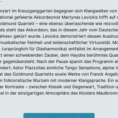
.
nzert im Kreuzganggarten begegnen sich Klangwelten von 
national gefeierte Akkordeonist Martynas Levickis trifft auf 
ldmund Quartett – eine ebenso überraschende wie reizvoll
ds steht das Akkordeon, das in diesem Jahr vom Deutsche
ahres« gekürt wurde. Levickis demonstriert dessen Ausdru
sikalischer Feinheit und leidenschaftlicher Virtuosität. M
(ursprünglich für Glasharmonika) entfaltet im Arrangemen
ett einen schwebenden Zauber, dem Haydns berühmtes Quar
tz gegenübersteht. Nach der Pause spannt das Programm e
ndert: Astor Piazzollas sinnliche Tango Sensations, alpine 
at des Goldmund Quartetts sowie Werke von Franck Angeli
 folkloristische Wurzeln mit moderner Klangsprache. Ein 
er Kontraste – zwischen Klassik und Gegenwart, Tradition u
el in der einzigartigen Atmosphäre des Klosters Maulbronn